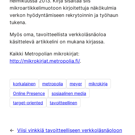
helmikuussa 2013. Kirja sisältää siis
mikroartikkelimuotoon kirjoitettuja näkökulmia
verkon hyödyntämiseen rekrytoinnin ja työhaun
tukena.
Myös oma, tavoitteellista verkkoläsnäoloa
käsittelevä artikkelini on mukana kirjassa.
Kaikki Metropolian mikrokirjat:
http://mikrokirjat.metropolia.fi/
.
korkalainen
metropolia
meyer
mikrokirja
Online Presence
sosiaalinen media
target-oriented
tavoitteellinen
←
Viisi vinkkiä tavoitteelliseen verkkoläsnäoloon