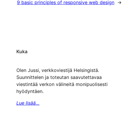
9 basic principles of responsive web design
→
Kuka
Olen Jussi, verkkoviestijä Helsingistä.
Suunnittelen ja toteutan saavutettavaa
viestintää verkon välineitä monipuolisesti
hyödyntäen.
Lue lisää…