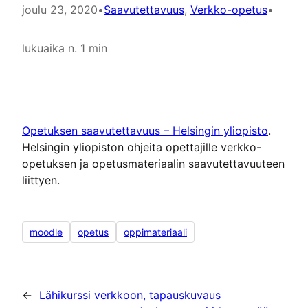
joulu 23, 2020
•
Saavutettavuus
, 
Verkko-opetus
•
lukuaika n. 1 min
Opetuksen saavutettavuus – Helsingin yliopisto
.
Helsingin yliopiston ohjeita opettajille verkko-
opetuksen ja opetusmateriaalin saavutettavuuteen
liittyen.
moodle
opetus
oppimateriaali
←
Lähikurssi verkkoon, tapauskuvaus