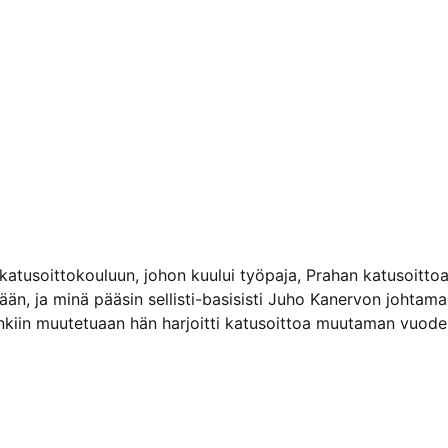
 katusoittokouluun, johon kuului työpaja, Prahan katusoitto
mään, ja minä pääsin sellisti-basisisti Juho Kanervon johta
inkiin muutetuaan hän harjoitti katusoittoa muutaman vuoden