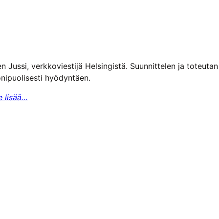
n Jussi, verkkoviestijä Helsingistä. Suunnittelen ja toteuta
nipuolisesti hyödyntäen.
e lisää…