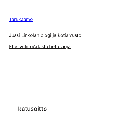
Siirry
sisältöön
Tarkkaamo
Jussi Linkolan blogi ja kotisivusto
Etusivu
Info
Arkisto
Tietosuoja
katusoitto