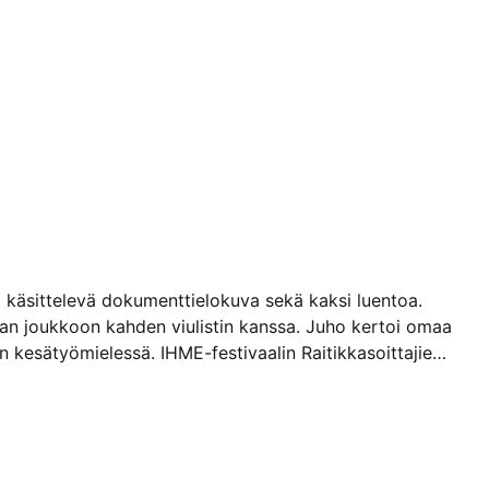
a käsittelevä dokumenttielokuva sekä kaksi luentoa.
maan joukkoon kahden viulistin kanssa. Juho kertoi omaa
 kesätyömielessä. IHME-festivaalin Raitikkasoittajien