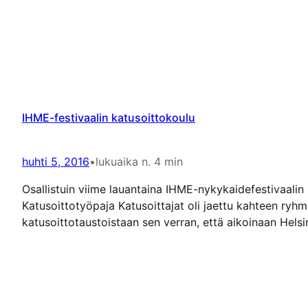
IHME-festivaalin katusoittokoulu
huhti 5, 2016
•
lukuaika n. 4 min
Osallistuin viime lauantaina IHME-nykykaidefestivaalin
Katusoittotyöpaja Katusoittajat oli jaettu kahteen ryh
katusoittotaustoistaan sen verran, että aikoinaan Hels
kiertue -teoksessa Juho esiintyi Sagolik-duona…