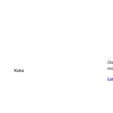
Ole
mo
Kuka
Lu