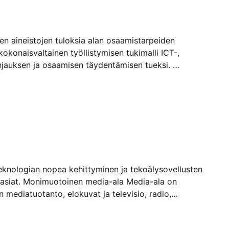
den aineistojen tuloksia alan osaamistarpeiden
konaisvaltainen työllistymisen tukimalli ICT-,
ohjauksen ja osaamisen täydentämisen tueksi.
Teknologian nopea kehittyminen ja tekoälysovellusten
usasiat. Monimuotoinen media-ala Media-ala on
n mediatuotanto, elokuvat ja televisio, radio,