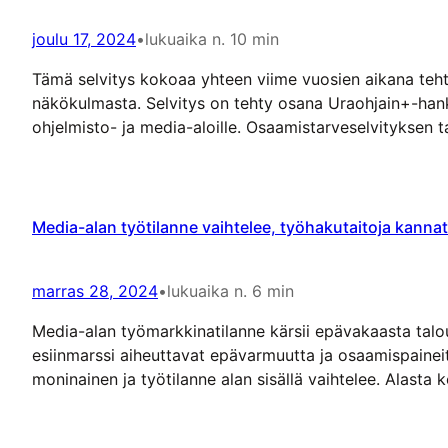
joulu 17, 2024
•
lukuaika n. 10 min
Tämä selvitys kokoaa yhteen viime vuosien aikana tehty
näkökulmasta. Selvitys on tehty osana Uraohjain+-hank
ohjelmisto- ja media-aloille. Osaamistarveselvityksen
Minkälaista osaamista AV-ala tarvitsee 2030-luvulla? 
Media-alan työtilanne vaihtelee, työhakutaitoja kannat
marras 28, 2024
•
lukuaika n. 6 min
Media-alan työmarkkinatilanne kärsii epävakaasta talo
esiinmarssi aiheuttavat epävarmuutta ja osaamispaine
moninainen ja työtilanne alan sisällä vaihtelee. Alasta 
journalismi, sanomalehdet, painotuotteet, viestintä, 3D