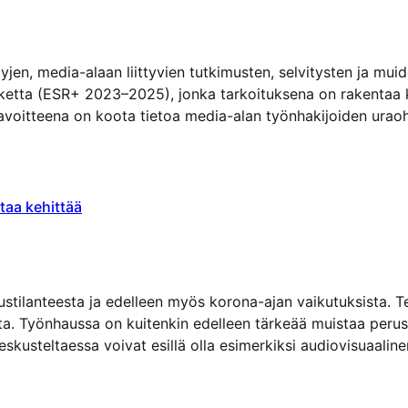
jen, media-alaan liittyvien tutkimusten, selvitysten ja mui
etta (ESR+ 2023–2025), jonka tarkoituksena on rakentaa ko
 tavoitteena on koota tietoa media-alan työnhakijoiden ura
Minkälaista…
taa kehittää
ustilanteesta ja edelleen myös korona-ajan vaikutuksista. 
ita. Työnhaussa on kuitenkin edelleen tärkeää muistaa per
keskusteltaessa voivat esillä olla esimerkiksi audiovisuaaline
-animointi ja…