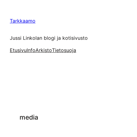
Siirry
sisältöön
Tarkkaamo
Jussi Linkolan blogi ja kotisivusto
Etusivu
Info
Arkisto
Tietosuoja
media