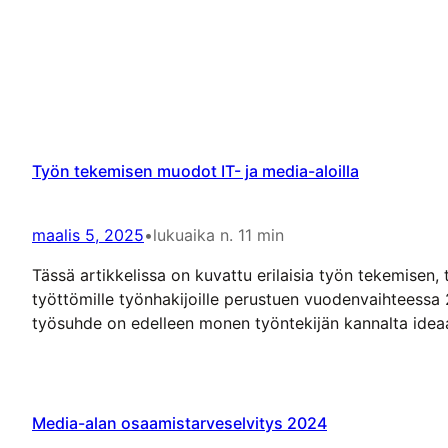
Työn tekemisen muodot IT- ja media-aloilla
maalis 5, 2025
•
lukuaika n. 11 min
Tässä artikkelissa on kuvattu erilaisia työn tekemisen, 
työttömille työnhakijoille perustuen vuodenvaihteessa 2
työsuhde on edelleen monen työntekijän kannalta ideaali
työmarkkinoilla…
Media-alan osaamistarveselvitys 2024