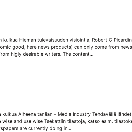
n kulkua Hieman tulevaisuuden visiointia, Robert G Picardi
nomic good, here news products) can only come from news o
from higly desirable writers. The content…
n kulkua Aiheena tänään – Media Industry Tehdävällä lähdet
 wise and use wise Tsekattiin tilastoja, katso esim. tilast
spapers are currently doing in…