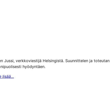
n Jussi, verkkoviestijä Helsingistä. Suunnittelen ja toteuta
nipuolisesti hyödyntäen.
e lisää…