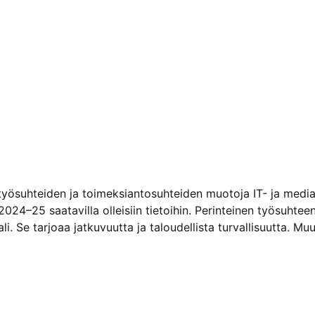
työsuhteiden ja toimeksiantosuhteiden muotoja IT- ja media-a
024–25 saatavilla olleisiin tietoihin. Perinteinen työsuhtee
. Se tarjoaa jatkuvuutta ja taloudellista turvallisuutta. M