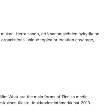
n mukaa. Herra sanoo, että sanomalehtien nykytila on
rganistions’ unique topica or location coverage,
ään: What are the main forms of Finnish media
okeskuksen tilasto Joukkoviestintämarkkinat 2010 –