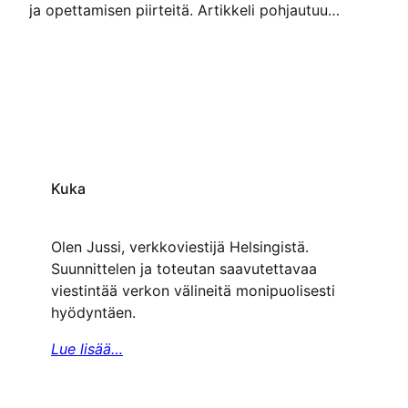
ja opettamisen piirteitä. Artikkeli pohjautuu
suurelta osin kokemuksiini verkkovälineiden
perehdytystyöpajoista, jotka ohjasin vuosina 2012
ja 2013. Mielestäni työpajan pitäminen poikkeaa
yleisestä opetustilanteesta, jossa opettaja on
valmistellut oppitunnilla käytävät asiat etukäteen
opetussuunnitelman ja oppilas- tai
opiskelijaryhmän tason ja valmiuksien mukaan.
Työpajafasilitointi poikkeaa tästä asetelmasta
Kuka
lähtökohtaisesti siinä, että osallistujajoukko on…
Olen Jussi, verkkoviestijä Helsingistä.
Suunnittelen ja toteutan saavutettavaa
viestintää verkon välineitä monipuolisesti
hyödyntäen.
Lue lisää…