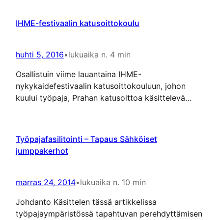
IHME-festivaalin katusoittokoulu
huhti 5, 2016
•
lukuaika n. 4 min
Osallistuin viime lauantaina IHME-
nykykaidefestivaalin katusoittokouluun, johon
kuului työpaja, Prahan katusoittoa käsittelevä
dokumenttielokuva sekä kaksi luentoa.
Katusoittotyöpaja Katusoittajat oli jaettu kahteen
ryhmään, ja minä pääsin sellisti-basisisti Juho
Työpajafasilitointi – Tapaus Sähköiset
Kanervon johtamaan joukkoon kahden viulistin
jumppakerhot
kanssa. Juho kertoi omaa katusoittotaustoistaan
sen verran, että aikoinaan Helsinkiin muutetuaan
hän harjoitti katusoittoa muutaman vuoden
marras 24, 2014
•
lukuaika n. 10 min
kesätyömielessä. IHME-festivaalin
Johdanto Käsittelen tässä artikkelissa
Raitikkasoittajien kiertue -teoksessa Juho esiintyi
työpajaympäristössä tapahtuvan perehdyttämisen
Sagolik-duona…