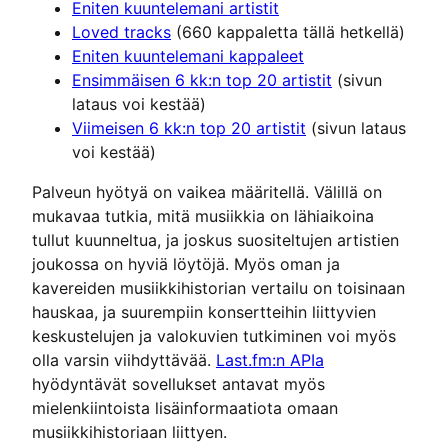
Eniten kuuntelemani artistit
Loved tracks
(660 kappaletta tällä hetkellä)
Eniten kuuntelemani kappaleet
Ensimmäisen 6 kk:n top 20 artistit
(sivun
lataus voi kestää)
Viimeisen 6 kk:n top 20 artistit
(sivun lataus
voi kestää)
Palveun hyötyä on vaikea määritellä. Välillä on
mukavaa tutkia, mitä musiikkia on lähiaikoina
tullut kuunneltua, ja joskus suositeltujen artistien
joukossa on hyviä löytöjä. Myös oman ja
kavereiden musiikkihistorian vertailu on toisinaan
hauskaa, ja suurempiin konsertteihin liittyvien
keskustelujen ja valokuvien tutkiminen voi myös
olla varsin viihdyttävää.
Last.fm:n APIa
hyödyntävät sovellukset antavat myös
mielenkiintoista lisäinformaatiota omaan
musiikkihistoriaan liittyen.