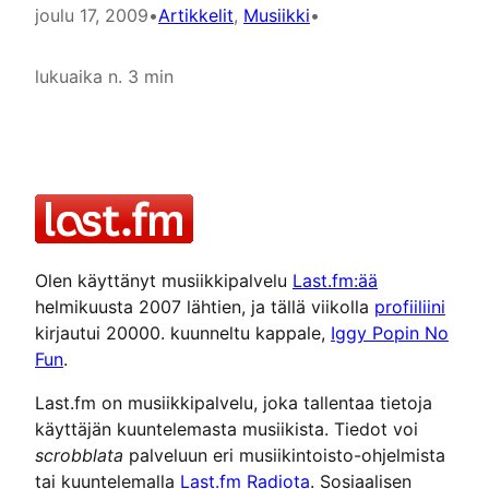
joulu 17, 2009
•
Artikkelit
, 
Musiikki
•
lukuaika n. 3 min
Olen käyttänyt musiikkipalvelu
Last.fm:ää
helmikuusta 2007 lähtien, ja tällä viikolla
profiiliini
kirjautui 20000. kuunneltu kappale,
Iggy Popin No
Fun
.
Last.fm on musiikkipalvelu, joka tallentaa tietoja
käyttäjän kuuntelemasta musiikista. Tiedot voi
scrobblata
palveluun eri musiikintoisto-ohjelmista
tai kuuntelemalla
Last.fm Radiota
. Sosiaalisen