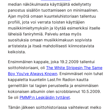
median näkökulmasta käyttäjältä edellytetty
panostus sisällön tuottamiseen on minimaalinen.
Ajan myötä omaan kuunteluhistoriaan tallentuu
profiili, jota voi verrata toisten käyttäjien
musiikkimieltymyksiin ja löytää esimerkiksi itselle
läheisiä faniryhmiä. Palvelu antaa myös
suosituksia omaan musiikkimakuun sopivista
artisteista ja itseä mahdollisesti kiinnostavista
keikoista.
Ensimmäinen kappale, joka 19.2.2009 tallentui
soittohistoriaani, oli
The White Stripesin The Same
Boy You’ve Always Known
. Ensimmäiset noin tuhat
kappaletta kuuntelin Last.fm Radion kautta
gerneittäin tai tagien perusteella ja ensimmäisen
kokonaisen albumin olen scrobblannut 10.5.2009.
Se oli
PMMP:n Leskiäidin tyttäret
.
Tämän jälkeen soittohistoriassa vaihtelevat melko