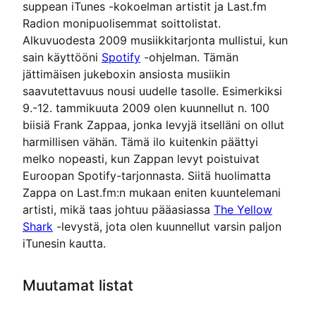
suppean iTunes -kokoelman artistit ja Last.fm
Radion monipuolisemmat soittolistat.
Alkuvuodesta 2009 musiikkitarjonta mullistui, kun
sain käyttööni
Spotify
-ohjelman. Tämän
jättimäisen jukeboxin ansiosta musiikin
saavutettavuus nousi uudelle tasolle. Esimerkiksi
9.-12. tammikuuta 2009 olen kuunnellut n. 100
biisiä Frank Zappaa, jonka levyjä itselläni on ollut
harmillisen vähän. Tämä ilo kuitenkin päättyi
melko nopeasti, kun Zappan levyt poistuivat
Euroopan Spotify-tarjonnasta. Siitä huolimatta
Zappa on Last.fm:n mukaan eniten kuuntelemani
artisti, mikä taas johtuu pääasiassa
The Yellow
Shark
-levystä, jota olen kuunnellut varsin paljon
iTunesin kautta.
Muutamat listat