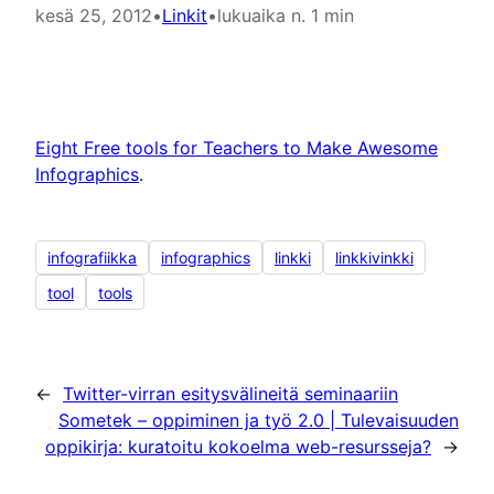
kesä 25, 2012
•
Linkit
•
lukuaika n. 1 min
Eight Free tools for Teachers to Make Awesome
Infographics
.
infografiikka
infographics
linkki
linkkivinkki
tool
tools
←
Twitter-virran esitysvälineitä seminaariin
Sometek – oppiminen ja työ 2.0 | Tulevaisuuden
oppikirja: kuratoitu kokoelma web-resursseja?
→