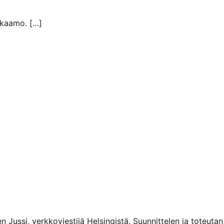
kkaamo. […]
n Jussi, verkkoviestijä Helsingistä. Suunnittelen ja toteuta