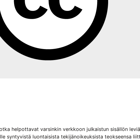
jotka helpottavat varsinkin verkkoon julkaistun sisällön le
elle syntyvistä luontaisista tekijänoikeuksista teokseensa liit