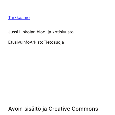
Siirry
sisältöön
Tarkkaamo
Jussi Linkolan blogi ja kotisivusto
Etusivu
Info
Arkisto
Tietosuoja
Avoin sisältö ja Creative Commons