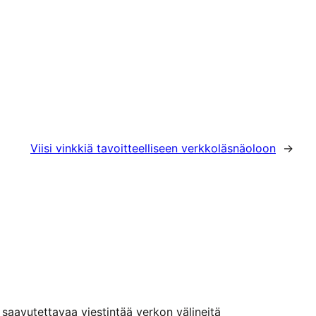
Viisi vinkkiä tavoitteelliseen verkkoläsnäoloon
→
n saavutettavaa viestintää verkon välineitä