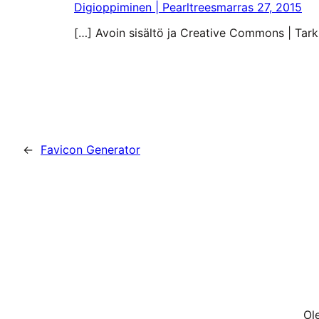
Digioppiminen | Pearltrees
marras 27, 2015
[…] Avoin sisältö ja Creative Commons | Tar
←
Favicon Generator
Ole