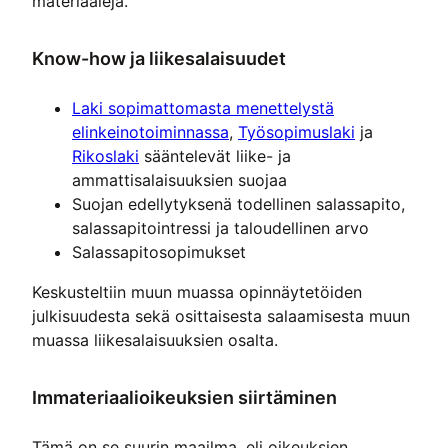
materiaaleja.
Know-how ja liikesalaisuudet
Laki sopimattomasta menettelystä
elinkeinotoiminnassa
,
Työsopimuslaki
ja
Rikoslaki
sääntelevät liike- ja
ammattisalaisuuksien suojaa
Suojan edellytyksenä todellinen salassapito,
salassapitointressi ja taloudellinen arvo
Salassapitosopimukset
Keskusteltiin muun muassa opinnäytetöiden
julkisuudesta sekä osittaisesta salaamisesta muun
muassa liikesalaisuuksien osalta.
Immateriaalioikeuksien siirtäminen
Tämä on se suurin maailma, eli oikeuksien