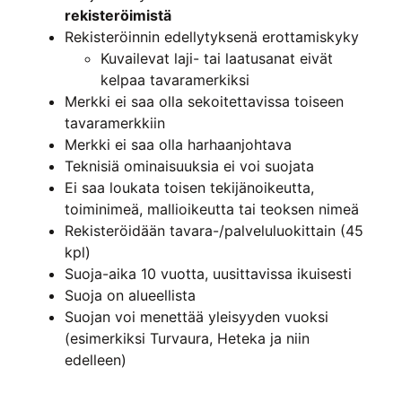
rekisteröimistä
Rekisteröinnin edellytyksenä erottamiskyky
Kuvailevat laji- tai laatusanat eivät
kelpaa tavaramerkiksi
Merkki ei saa olla sekoitettavissa toiseen
tavaramerkkiin
Merkki ei saa olla harhaanjohtava
Teknisiä ominaisuuksia ei voi suojata
Ei saa loukata toisen tekijänoikeutta,
toiminimeä, mallioikeutta tai teoksen nimeä
Rekisteröidään tavara-/palveluluokittain (45
kpl)
Suoja-aika 10 vuotta, uusittavissa ikuisesti
Suoja on alueellista
Suojan voi menettää yleisyyden vuoksi
(esimerkiksi Turvaura, Heteka ja niin
edelleen)