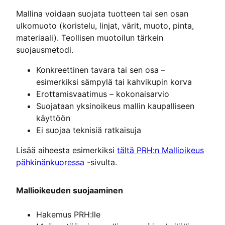
Mallina voidaan suojata tuotteen tai sen osan
ulkomuoto (koristelu, linjat, värit, muoto, pinta,
materiaali). Teollisen muotoilun tärkein
suojausmetodi.
Konkreettinen tavara tai sen osa –
esimerkiksi sämpylä tai kahvikupin korva
Erottamisvaatimus – kokonaisarvio
Suojataan yksinoikeus mallin kaupalliseen
käyttöön
Ei suojaa teknisiä ratkaisuja
Lisää aiheesta esimerkiksi
tältä PRH:n Mallioikeus
pähkinänkuoressa
-sivulta.
Mallioikeuden suojaaminen
Hakemus PRH:lle