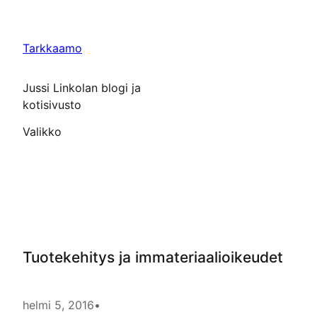
Siirry
sisältöön
Tarkkaamo
Jussi Linkolan blogi ja
kotisivusto
Valikko
Tuotekehitys ja immateriaalioikeudet
helmi 5, 2016
•