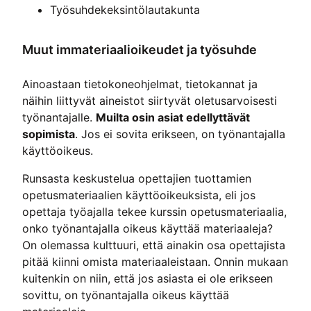
Työsuhdekeksintölautakunta
Muut immateriaalioikeudet ja työsuhde
Ainoastaan tietokoneohjelmat, tietokannat ja
näihin liittyvät aineistot siirtyvät oletusarvoisesti
työnantajalle.
Muilta osin asiat edellyttävät
sopimista
. Jos ei sovita erikseen, on työnantajalla
käyttöoikeus.
Runsasta keskustelua opettajien tuottamien
opetusmateriaalien käyttöoikeuksista, eli jos
opettaja työajalla tekee kurssin opetusmateriaalia,
onko työnantajalla oikeus käyttää materiaaleja?
On olemassa kulttuuri, että ainakin osa opettajista
pitää kiinni omista materiaaleistaan. Onnin mukaan
kuitenkin on niin, että jos asiasta ei ole erikseen
sovittu, on työnantajalla oikeus käyttää