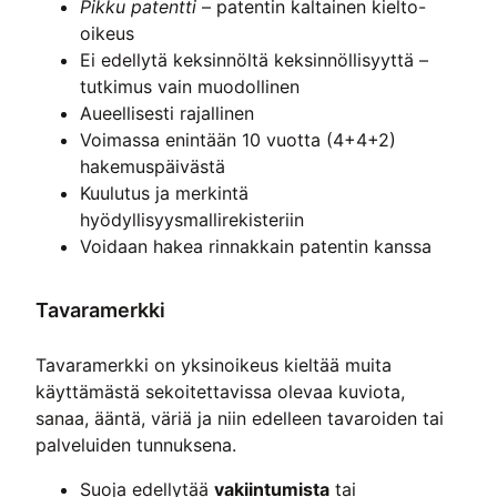
Pikku patentti
– patentin kaltainen kielto-
oikeus
Ei edellytä keksinnöltä keksinnöllisyyttä –
tutkimus vain muodollinen
Aueellisesti rajallinen
Voimassa enintään 10 vuotta (4+4+2)
hakemuspäivästä
Kuulutus ja merkintä
hyödyllisyysmallirekisteriin
Voidaan hakea rinnakkain patentin kanssa
Tavaramerkki
Tavaramerkki on yksinoikeus kieltää muita
käyttämästä sekoitettavissa olevaa kuviota,
sanaa, ääntä, väriä ja niin edelleen tavaroiden tai
palveluiden tunnuksena.
Suoja edellytää
vakiintumista
tai