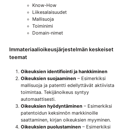
Know-How
Liikesalaisuudet
Mallisuoja
Toiminimi
Domain-nimet
Immateriaalioikeusjärjestelmän keskeiset
teemat
Oikeuksien identifiointi ja hankkiminen
Oikeuksien suojaaminen
– Esimerkiksi
mallisuoja ja patentti edellyttävät aktiivista
toimintaa. Tekijänoikeus syntyy
automaattisesti.
Oikeuksien hyödyntäminen
– Esimerkiksi
patentoidun keksinnön markkinoille
saattaminen, kirjan oikeuksien myyminen.
Oikeuksien puolustaminen
– Esimerkiksi