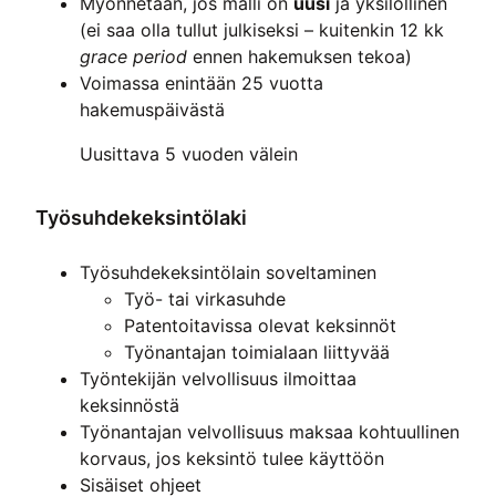
Myönnetään, jos malli on
uusi
ja yksilöllinen
(ei saa olla tullut julkiseksi – kuitenkin 12 kk
grace period
ennen hakemuksen tekoa)
Voimassa enintään 25 vuotta
hakemuspäivästä
Uusittava 5 vuoden välein
Työsuhdekeksintölaki
Työsuhdekeksintölain soveltaminen
Työ- tai virkasuhde
Patentoitavissa olevat keksinnöt
Työnantajan toimialaan liittyvää
Työntekijän velvollisuus ilmoittaa
keksinnöstä
Työnantajan velvollisuus maksaa kohtuullinen
korvaus, jos keksintö tulee käyttöön
Sisäiset ohjeet