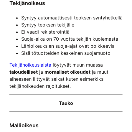
Tekijänoikeus
Syntyy automaattisesti teoksen syntyhetkellä
Syntyy teoksen tekijälle
Ei vaadi rekisteröintiä
Suoja-aika on 70 vuotta tekijän kuolemasta
Lähioikeuksien suoja-ajat ovat poikkeavia
Sisältötuotteiden keskeinen suojamuoto
Tekijänoikeuslaista
löytyvät muun muassa
taloudelliset
ja
moraaliset oikeudet
ja muut
aiheeseen liittyvät seikat kuten esimerkiksi
tekijänoikeuden rajoitukset.
Tauko
Mallioikeus