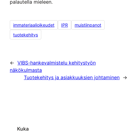
palautella mieleen.
immateriaalioikeudet
IPR
muistiinpanot
tuotekehitys
←
VIBS-hankevalmistelu kehitystyön
näkökulmasta
Tuotekehitys ja asiakkuuksien johtaminen
→
Kuka