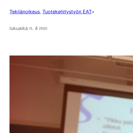
Tekijänoikeus
, 
Tuotekehitystyön EAT
•
lukuaika n. 4 min