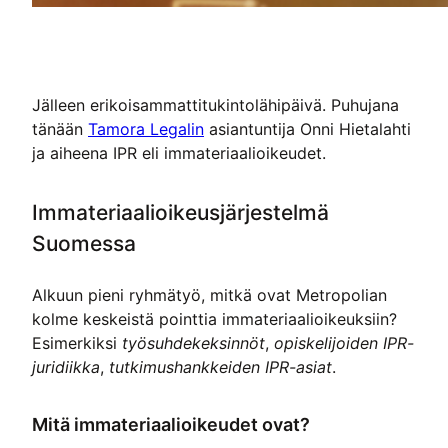
Jälleen erikoisammattitukintolähipäivä. Puhujana
tänään
Tamora Legalin
asiantuntija Onni Hietalahti
ja aiheena IPR eli immateriaalioikeudet.
Immateriaalioikeusjärjestelmä
Suomessa
Alkuun pieni ryhmätyö, mitkä ovat Metropolian
kolme keskeistä pointtia immateriaalioikeuksiin?
Esimerkiksi
työsuhdekeksinnöt
,
opiskelijoiden IPR-
juridiikka
,
tutkimushankkeiden IPR-asiat
.
Mitä immateriaalioikeudet ovat?