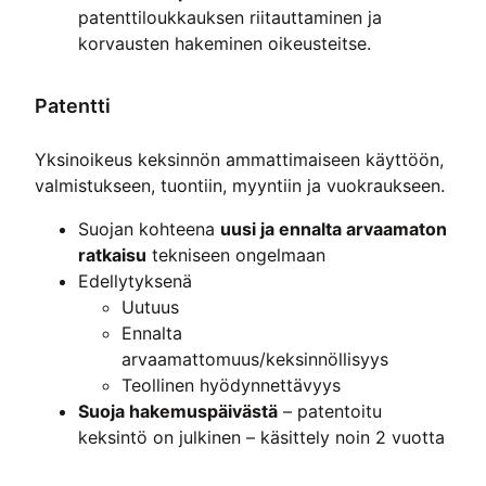
patenttiloukkauksen riitauttaminen ja
korvausten hakeminen oikeusteitse.
Patentti
Yksinoikeus keksinnön ammattimaiseen käyttöön,
valmistukseen, tuontiin, myyntiin ja vuokraukseen.
Suojan kohteena
uusi ja ennalta arvaamaton
ratkaisu
tekniseen ongelmaan
Edellytyksenä
Uutuus
Ennalta
arvaamattomuus/keksinnöllisyys
Teollinen hyödynnettävyys
Suoja hakemuspäivästä
– patentoitu
keksintö on julkinen – käsittely noin 2 vuotta