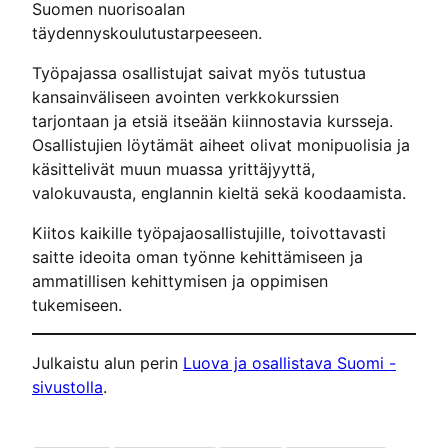
Suomen nuorisoalan
täydennyskoulutustarpeeseen.
Työpajassa osallistujat saivat myös tutustua
kansainväliseen avointen verkkokurssien
tarjontaan ja etsiä itseään kiinnostavia kursseja.
Osallistujien löytämät aiheet olivat monipuolisia ja
käsittelivät muun muassa yrittäjyyttä,
valokuvausta, englannin kieltä sekä koodaamista.
Kiitos kaikille työpajaosallistujille, toivottavasti
saitte ideoita oman työnne kehittämiseen ja
ammatillisen kehittymisen ja oppimisen
tukemiseen.
Julkaistu alun perin
Luova ja osallistava Suomi -
sivustolla
.