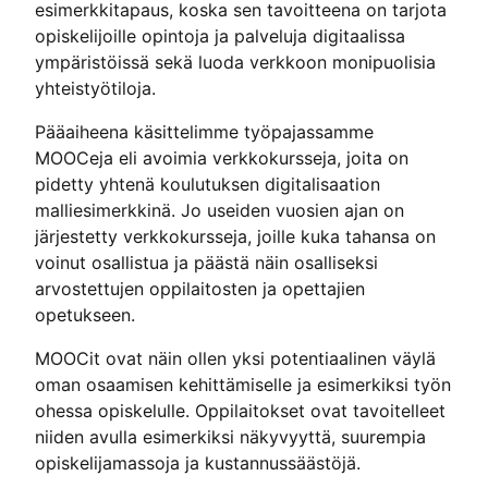
esimerkkitapaus, koska sen tavoitteena on tarjota
opiskelijoille opintoja ja palveluja digitaalissa
ympäristöissä sekä luoda verkkoon monipuolisia
yhteistyötiloja.
Pääaiheena käsittelimme työpajassamme
MOOCeja eli avoimia verkkokursseja, joita on
pidetty yhtenä koulutuksen digitalisaation
malliesimerkkinä. Jo useiden vuosien ajan on
järjestetty verkkokursseja, joille kuka tahansa on
voinut osallistua ja päästä näin osalliseksi
arvostettujen oppilaitosten ja opettajien
opetukseen.
MOOCit ovat näin ollen yksi potentiaalinen väylä
oman osaamisen kehittämiselle ja esimerkiksi työn
ohessa opiskelulle. Oppilaitokset ovat tavoitelleet
niiden avulla esimerkiksi näkyvyyttä, suurempia
opiskelijamassoja ja kustannussäästöjä.