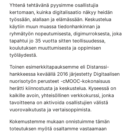
Yhtenä tehtävänä pyysimme osallistujia
kertomaan, kuinka digitalisaatio näkyy heidän
työssään, alallaan ja elämässään. Keskustelua
käytiin muun muassa tiedonhankinnan ja
ryhmätyön nopeutumisesta, digimurroksesta, joka
tapahtui jo 35 vuotta sitten teollisuudessa,
koulutuksen muuttumisesta ja oppimisen
työläydestä.
Toinen esimerkkitapauksemme eli Distanssi-
hankkeessa keväällä 2016 järjestetty Digitaalisen
nuorisotyön perusteet -cMOOC-kokonaisuus
herätti kiinnostusta ja keskustelua. Kyseessä on
kaikille avoin, yhteisöllinen verkkokurssi, jonka
tavoitteena on aktivoida osallistujien välistä
vuorovaikutusta ja vertaisoppimista.
Kokemustemme mukaan onnistuimme tämän
toteutuksen myötä osaltamme vastaamaan