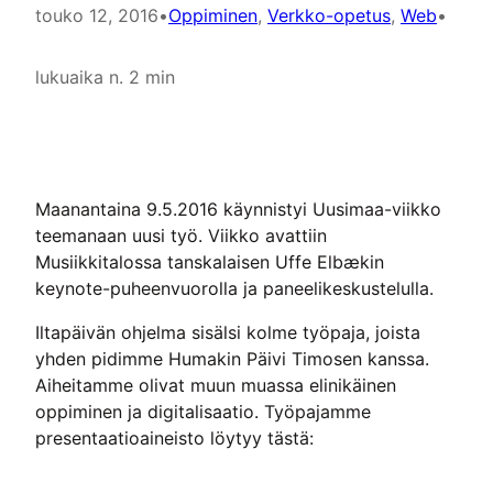
touko 12, 2016
•
Oppiminen
, 
Verkko-opetus
, 
Web
•
lukuaika n. 2 min
Maanantaina 9.5.2016 käynnistyi Uusimaa-viikko
teemanaan uusi työ. Viikko avattiin
Musiikkitalossa tanskalaisen Uffe Elbækin
keynote-puheenvuorolla ja paneelikeskustelulla.
Iltapäivän ohjelma sisälsi kolme työpaja, joista
yhden pidimme Humakin Päivi Timosen kanssa.
Aiheitamme olivat muun muassa elinikäinen
oppiminen ja digitalisaatio. Työpajamme
presentaatioaineisto löytyy tästä: