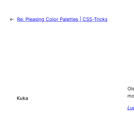
←
Re: Pleasing Color Palettes | CSS-Tricks
Ole
mo
Kuka
Lu