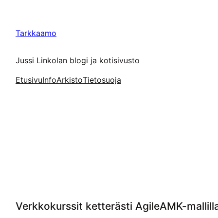
Siirry
sisältöön
Tarkkaamo
Jussi Linkolan blogi ja kotisivusto
Etusivu
Info
Arkisto
Tietosuoja
Verkkokurssit ketterästi AgileAMK-mallill