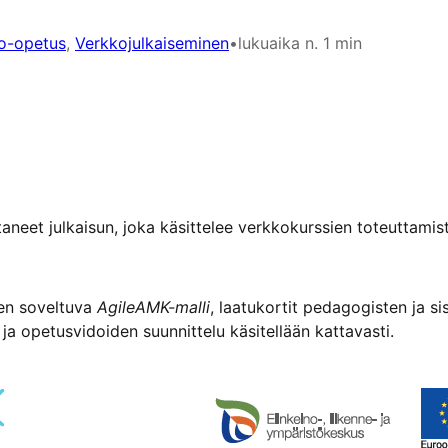
o-opetus
, 
Verkkojulkaiseminen
•
lukuaika n. 1 min
taneet julkaisun, joka käsittelee verkkokurssien toteuttam
een soveltuva
AgileAMK-malli
, laatukortit pedagogisten ja si
a opetusvidoiden suunnittelu käsitellään kattavasti.