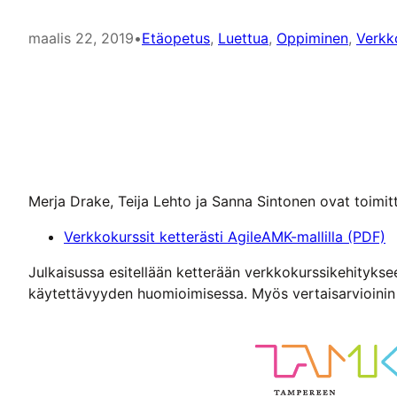
maalis 22, 2019
•
Etäopetus
, 
Luettua
, 
Oppiminen
, 
Verkk
Merja Drake, Teija Lehto ja Sanna Sintonen ovat toimit
Verkkokurssit ketterästi AgileAMK-mallilla (PDF)
Julkaisussa esitellään ketterään verkkokurssikehityks
käytettävyyden huomioimisessa. Myös vertaisarvioinin j