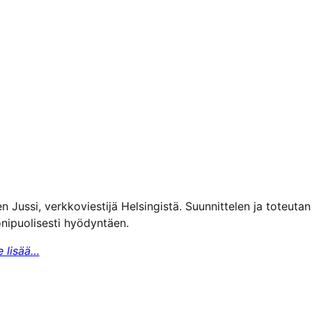
n Jussi, verkkoviestijä Helsingistä. Suunnittelen ja toteuta
nipuolisesti hyödyntäen.
e lisää…