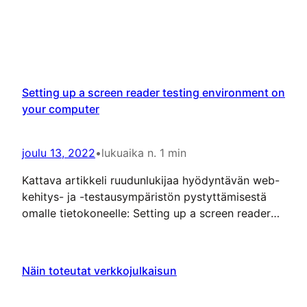
Setting up a screen reader testing environment on
your computer
joulu 13, 2022
•
lukuaika n. 1 min
Kattava artikkeli ruudunlukijaa hyödyntävän web-
kehitys- ja -testausympäristön pystyttämisestä
omalle tietokoneelle: Setting up a screen reader
testing environment on your computer When
you’re designing and developing for accessibility,
performing manual testing using a screen reader
Näin toteutat verkkojulkaisun
is important to catch and fix accessibility issues
that cannot be caught by automated accessibility