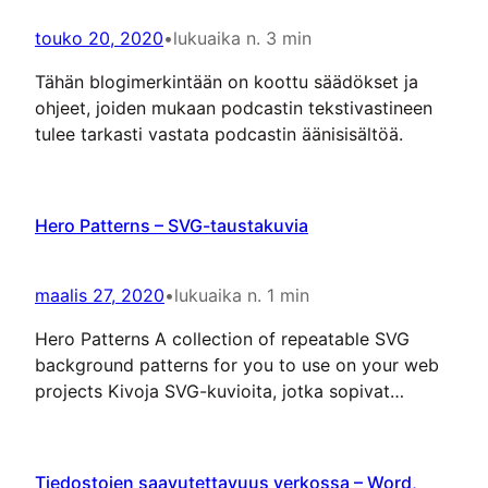
touko 20, 2020
•
lukuaika n. 3 min
Tähän blogimerkintään on koottu säädökset ja
ohjeet, joiden mukaan podcastin tekstivastineen
tulee tarkasti vastata podcastin äänisisältöä.
Hero Patterns – SVG-taustakuvia
maalis 27, 2020
•
lukuaika n. 1 min
Hero Patterns A collection of repeatable SVG
background patterns for you to use on your web
projects Kivoja SVG-kuvioita, jotka sopivat
käytettäväksi verkkosivujen taustakuvina. Itselläni
on nyt kirjoittamishetkellä yksi näistä kuvioista
sivuston taustakuvana.
Tiedostojen saavutettavuus verkossa – Word,