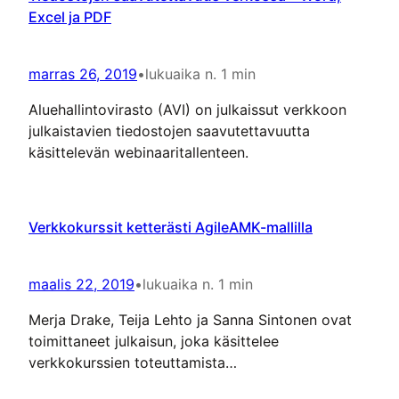
Excel ja PDF
marras 26, 2019
•
lukuaika n. 1 min
Aluehallintovirasto (AVI) on julkaissut verkkoon
julkaistavien tiedostojen saavutettavuutta
käsittelevän webinaaritallenteen.
Verkkokurssit ketterästi AgileAMK-mallilla
maalis 22, 2019
•
lukuaika n. 1 min
Merja Drake, Teija Lehto ja Sanna Sintonen ovat
toimittaneet julkaisun, joka käsittelee
verkkokurssien toteuttamista
ammattikorkeakouluympäristössä: Verkkokurssit