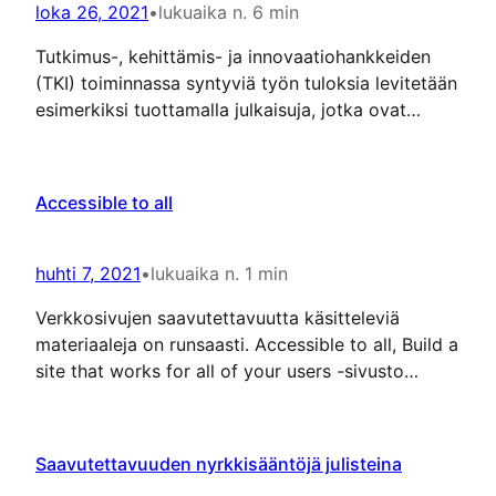
testing tools. Setting up a screen…
loka 26, 2021
•
lukuaika n. 6 min
Tutkimus-, kehittämis- ja innovaatiohankkeiden
(TKI) toiminnassa syntyviä työn tuloksia levitetään
esimerkiksi tuottamalla julkaisuja, jotka ovat
saatavilla verkossa. Vaihtoehto pdf-
tiedostomuotoiselle julkaisulle on verkkojulkaisu,
joka toimii perinteisen verkkosivuston logiikalla.
Accessible to all
Se koostuu joukosta yksittäisiä verkkosivuja,
joiden välillä voi navigoida, ja sen sisällöt ovat
luettavissa ja katseltavissa verkkoselaimella ja
huhti 7, 2021
•
lukuaika n. 1 min
avustavan teknologian avulla. Tämä tuo etuja pdf-
Verkkosivujen saavutettavuutta käsitteleviä
muotoiseen sähköiseen julkaisuun verrattuna.…
materiaaleja on runsaasti. Accessible to all, Build a
site that works for all of your users -sivusto
vaikuttaa oikein hyvältä kokonaisuudelta
aiheeseen liittyen.
Saavutettavuuden nyrkkisääntöjä julisteina