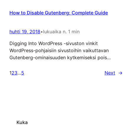
ketterästi AgileAMK-mallilla (PDF) Julkaisussa
esitellään ketterään verkkokurssikehitykseen
How to Disable Gutenberg: Complete Guide
soveltuva AgileAMK-malli, laatukortit
pedagogisten ja sisällöllisten ratkaisujen tueksi
sekä ohjeistetaan käytettävyyden huomioimisessa.
huhti 19, 2018
•
lukuaika n. 1 min
Myös vertaisarvioinin ja opetusvidoiden
Digging Into WordPress -sivuston vinkit
suunnittelu käsitellään kattavasti. Julkaisu on
WordPress-pohjaisiin sivustoihin vaikuttavan
suositteltavaa luettavaa kaikille verkkokurssien
Gutenberg-ominaisuuden kytkemiseksi pois
kehittämisestä kiinnostuneille.
päältä: How to Disable Gutenberg: Complete
Guide | Digging Into WordPress Gutenberg on
1
2
3
…
5
Next
→
aiemmin ollut valinnainen lisäosa, joka lähiaikoina
on tulossa osaksi WordPress-ohjelmistoa.
Kuka