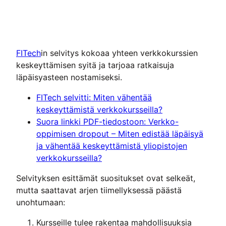
FITech
in selvitys kokoaa yhteen verkkokurssien
keskeyttämisen syitä ja tarjoaa ratkaisuja
läpäisyasteen nostamiseksi.
FITech selvitti: Miten vähentää
keskeyttämistä verkkokursseilla?
Suora linkki PDF-tiedostoon: Verkko-
oppimisen dropout – Miten edistää läpäisyä
ja vähentää keskeyttämistä yliopistojen
verkkokursseilla?
Selvityksen esittämät suositukset ovat selkeät,
mutta saattavat arjen tiimellyksessä päästä
unohtumaan:
Kursseille tulee rakentaa mahdollisuuksia