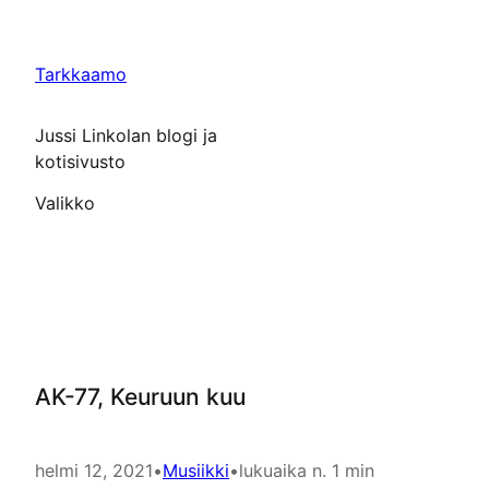
Siirry
sisältöön
Tarkkaamo
Jussi Linkolan blogi ja
kotisivusto
Valikko
AK-77, Keuruun kuu
helmi 12, 2021
•
Musiikki
•
lukuaika n. 1 min