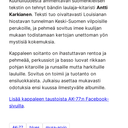
Kuuhulluudesta ammentavan suomenkielisen
tekstin on tehnyt bändin laulaja–kitaristi
Antti
Karkianen
. Teksti tuo oivaltavasti Louisianan
hiostavan tunnelman Keski-Suomen vilpoisille
perukoille, ja pehmeä sovitus imee kuulijan
mukaan todistamaan kertojan unettoman yön
mystisiä kokemuksia.
Kappaleen soitanto on ihastuttavan rentoa ja
pehmeää, perkussiot ja basso luovat rikkaan
pohjan kitaroille ja runsaille mutta harkituille
lauluille. Sovitus on toimii ja tuotanto on
ensiluokkaista. Julkaisu asettaa mukavasti
odotuksia ensi kuussa ilmestyvälle albumille.
Lisää kappaleen taustoista AK-77:n Facebook-
sivuilla
.
AK-77
blues
musa-arvio