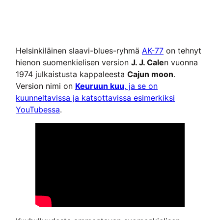
Helsinkiläinen slaavi-blues-ryhmä
AK-77
on tehnyt
hienon suomenkielisen version
J. J. Cale
n vuonna
1974 julkaistusta kappaleesta
Cajun moon
.
Version nimi on
Keuruun kuu
, ja se on
kuunneltavissa ja katsottavissa esimerkiksi
YouTubessa
.