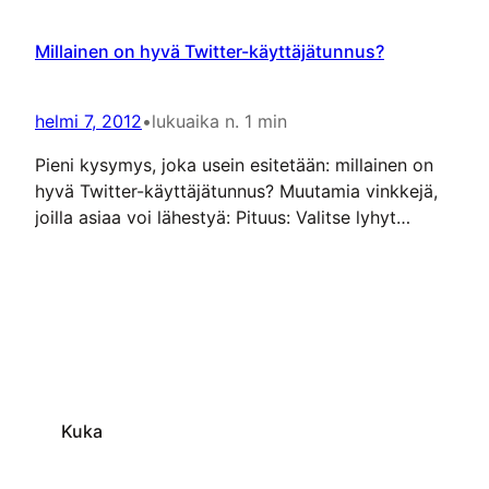
Millainen on hyvä Twitter-käyttäjätunnus?
helmi 7, 2012
•
lukuaika n. 1 min
Pieni kysymys, joka usein esitetään: millainen on
hyvä Twitter-käyttäjätunnus? Muutamia vinkkejä,
joilla asiaa voi lähestyä: Pituus: Valitse lyhyt
käyttäjätunnus. Keskusteluissa ja maininnoissa
tunnuksen merkit vievät tilaa 140 / 280 merkin
viestikentästä, joten lyhyt tunnus jättää enemmän
tilaa itse asialle (lue lisää Twitter-oppaasta).
Henkilökohtaisuus: Muodosta tunnus omasta
nimestäsi – siinä määrin kuin se on mahdollista ja…
Kuka