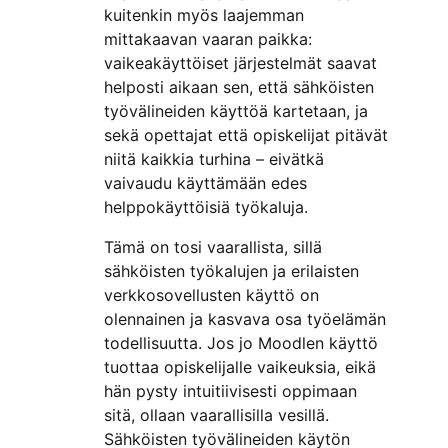
kuitenkin myös laajemman
mittakaavan vaaran paikka:
vaikeakäyttöiset järjestelmät saavat
helposti aikaan sen, että sähköisten
työvälineiden käyttöä kartetaan, ja
sekä opettajat että opiskelijat pitävät
niitä kaikkia turhina – eivätkä
vaivaudu käyttämään edes
helppokäyttöisiä työkaluja.
Tämä on tosi vaarallista, sillä
sähköisten työkalujen ja erilaisten
verkkosovellusten käyttö on
olennainen ja kasvava osa työelämän
todellisuutta. Jos jo Moodlen käyttö
tuottaa opiskelijalle vaikeuksia, eikä
hän pysty intuitiivisesti oppimaan
sitä, ollaan vaarallisilla vesillä.
Sähköisten työvälineiden käytön