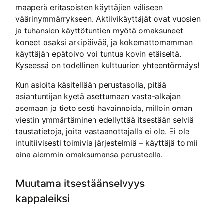
maaperä eritasoisten käyttäjien väliseen
väärinymmärrykseen. Aktiivikäyttäjät ovat vuosien
ja tuhansien käyttötuntien myötä omaksuneet
koneet osaksi arkipäivää, ja kokemattomamman
käyttäjän epätoivo voi tuntua kovin etäiseltä.
Kyseessä on todellinen kulttuurien yhteentörmäys!
Kun asioita käsitellään perustasolla, pitää
asiantuntijan kyetä asettumaan vasta-alkajan
asemaan ja tietoisesti havainnoida, milloin oman
viestin ymmärtäminen edellyttää itsestään selviä
taustatietoja, joita vastaanottajalla ei ole. Ei ole
intuitiivisesti toimivia järjestelmiä – käyttäjä toimii
aina aiemmin omaksumansa perusteella.
Muutama itsestäänselvyys
kappaleiksi