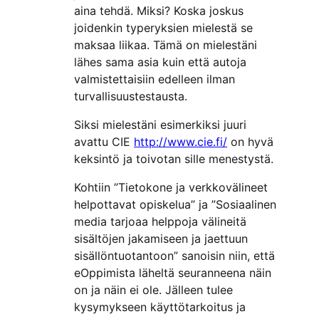
aina tehdä. Miksi? Koska joskus
joidenkin typeryksien mielestä se
maksaa liikaa. Tämä on mielestäni
lähes sama asia kuin että autoja
valmistettaisiin edelleen ilman
turvallisuustestausta.
Siksi mielestäni esimerkiksi juuri
avattu CIE
http://www.cie.fi/
on hyvä
keksintö ja toivotan sille menestystä.
Kohtiin ”Tietokone ja verkkovälineet
helpottavat opiskelua” ja ”Sosiaalinen
media tarjoaa helppoja välineitä
sisältöjen jakamiseen ja jaettuun
sisällöntuotantoon” sanoisin niin, että
eOppimista läheltä seuranneena näin
on ja näin ei ole. Jälleen tulee
kysymykseen käyttötarkoitus ja