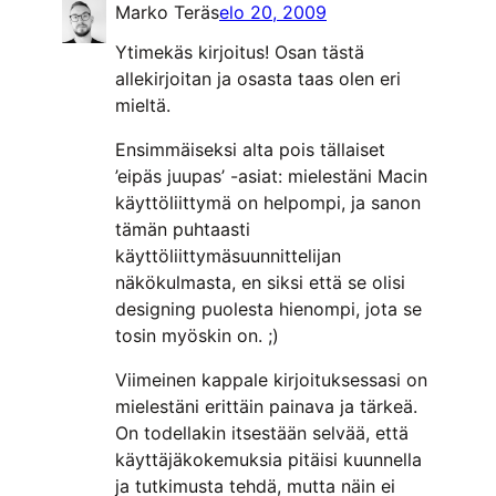
Marko Teräs
elo 20, 2009
Ytimekäs kirjoitus! Osan tästä
allekirjoitan ja osasta taas olen eri
mieltä.
Ensimmäiseksi alta pois tällaiset
’eipäs juupas’ -asiat: mielestäni Macin
käyttöliittymä on helpompi, ja sanon
tämän puhtaasti
käyttöliittymäsuunnittelijan
näkökulmasta, en siksi että se olisi
designing puolesta hienompi, jota se
tosin myöskin on. ;)
Viimeinen kappale kirjoituksessasi on
mielestäni erittäin painava ja tärkeä.
On todellakin itsestään selvää, että
käyttäjäkokemuksia pitäisi kuunnella
ja tutkimusta tehdä, mutta näin ei