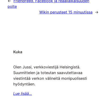
←
FriendFeed, Facebook ja reaaliaikaisuuden
polte
Wikin perusteet 15 minuutissa
→
Kuka
Olen Jussi, verkkoviestijä Helsingistä.
Suunnittelen ja toteutan saavutettavaa
viestintää verkon välineitä monipuolisesti
hyödyntäen.
Lue lisää…