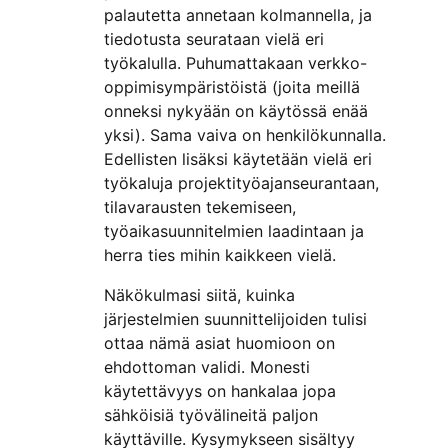
palautetta annetaan kolmannella, ja
tiedotusta seurataan vielä eri
työkalulla. Puhumattakaan verkko-
oppimisympäristöistä (joita meillä
onneksi nykyään on käytössä enää
yksi). Sama vaiva on henkilökunnalla.
Edellisten lisäksi käytetään vielä eri
työkaluja projektityöajanseurantaan,
tilavarausten tekemiseen,
työaikasuunnitelmien laadintaan ja
herra ties mihin kaikkeen vielä.
Näkökulmasi siitä, kuinka
järjestelmien suunnittelijoiden tulisi
ottaa nämä asiat huomioon on
ehdottoman validi. Monesti
käytettävyys on hankalaa jopa
sähköisiä työvälineitä paljon
käyttäville. Kysymykseen sisältyy