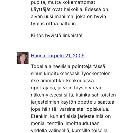
puolta, mutta kokemattomat
käyttäjät ovat heikoilla. Edessä on
aivan uusi maailma, joka on hyvin
työläs ottaa haltuun.
Kiitos hyvistä linkeistä!
Hanna Torp
elo 21, 2009
Todella aiheellisia pointteja tässä
sinun kirjoituksessasi! Työskentelen
itse ammattikorkeakoulussa
opettajana, ja voin täysin yhtyä
näkemykseesi siitä, kuinka sähköisten
järjestelmien käytön opettelu saattaa
jopa häiritä ”varsinaista” opiskelua.
Etenkin, kun erilaisia järjestelmiä on
monia: tenttiin ilmoittaudutaan
yhdellä välineellä, kurssille toisella,