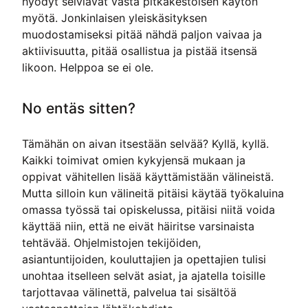
hyödyt selviävät vasta pitkäkestoisen käytön
myötä. Jonkinlaisen yleiskäsityksen
muodostamiseksi pitää nähdä paljon vaivaa ja
aktiivisuutta, pitää osallistua ja pistää itsensä
likoon. Helppoa se ei ole.
No entäs sitten?
Tämähän on aivan itsestään selvää? Kyllä, kyllä.
Kaikki toimivat omien kykyjensä mukaan ja
oppivat vähitellen lisää käyttämistään välineistä.
Mutta silloin kun välineitä pitäisi käytää työkaluina
omassa työssä tai opiskelussa, pitäisi niitä voida
käyttää niin, että ne eivät häiritse varsinaista
tehtävää. Ohjelmistojen tekijöiden,
asiantuntijoiden, kouluttajien ja opettajien tulisi
unohtaa itselleen selvät asiat, ja ajatella toisille
tarjottavaa välinettä, palvelua tai sisältöä