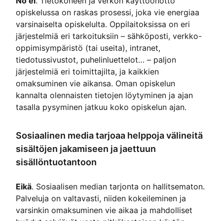
No ei
. Tietokoneen ja verkon käyttöönotto
opiskelussa on raskas prosessi, joka vie energiaa
varsinaiselta opiskelulta. Oppilaitoksissa on eri
järjestelmiä eri tarkoituksiin – sähköposti, verkko-
oppimisympäristö (tai useita), intranet,
tiedotussivustot, puhelinluettelot… – paljon
järjestelmiä eri toimittajilta, ja kaikkien
omaksuminen vie aikansa. Oman opiskelun
kannalta olennaisten tietojen löytyminen ja ajan
tasalla pysyminen jatkuu koko opiskelun ajan.
Sosiaalinen media tarjoaa helppoja välineitä
sisältöjen jakamiseen ja jaettuun
sisällöntuotantoon
Eikä
. Sosiaalisen median tarjonta on hallitsematon.
Palveluja on valtavasti, niiden kokeileminen ja
varsinkin omaksuminen vie aikaa ja mahdolliset