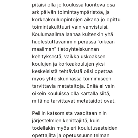
pitäisi olla jo koulussa luonteva osa
arkipäivän toimintaympäristöä, ja
korkeakouluopintojen aikana jo opittu
toimintakulttuuri vain vahvistuisi.
Koulumaailma laahaa kuitenkin yhä
huolestuttavammin perässä ”oikean
maailman” tietoyhteiskunnan
kehityksestä, vaikka uskoakseni
koulujen ja korkeakoulujen yksi
keskeisistä tehtävistä olisi opettaa
myös yhteiskunnassa toimimiseen
tarvittavia metataitoja. Enää ei vain
oikein kouluissa olla kartalla siitä,
mitä ne tarvittavat metataidot ovat.
Peiliin katsomista vaaditaan niin
järjestelmien kehittäjiltä, kuin
todellakin myös eri koulutusasteiden
opettajilta ja opetussuunnitelman