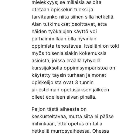
mielekkyys; se millaisia asioita
otetaan opiskelun tueksi ja
tarvitaanko niitä siihen sillä hetkellä.
Alan tutkimukset osoittavat, että
näiden työkalujen käyttö voi
parhaimmillaan olla hyvinkin
oppimista tehostavaa. Itselläni on toki
myös toisenlaisiakin kokemuksia
asioista, joissa eräällä lyhyellä
kurssijaksolla oppimisympäristöä on
käytetty täysin turhaan ja monet
opiskelijoista ovat 3 tunnin
järjestelmän opetusjakson jälkeen
olleet edelleen aivan pihalla.
Paljon tästä aiheesta on
keskusteltavaa, mutta siitä ei pääse
mihinkään, että opetus on tällä
hetkellä murrosvaiheessa. Ohessa