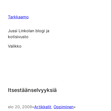
Siirry
sisältöön
Tarkkaamo
Jussi Linkolan blogi ja
kotisivusto
Valikko
Itsestäänselvyyksiä
elo 20, 2009
•
Artikkelit
, 
Oppiminen
•