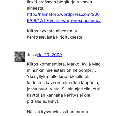
linkki erääseen blogikirjoitukseen
aiheesta:
http://hannatorp.wordpress.com/200
9/08/17/10-years-warp-in-spacetime/
Kiitos hyvästä aiheesta ja
herättelevästä kirjoituksesta!
Jussi
elo 20, 2009
Kiitos kommentista, Marko. Kyllä Mac
minunkin mielestäni on helpompi :).
Yksi yllyke tälle kirjoitukselle oli
kurkistus kaverin tuliterään läppäriin,
jossa pyöri Vista. Silloin ajattelin, että
käyttäjän kannalta kehitys ei ole
pitkälle edennyt.
Näissä kysymyksissä on monta