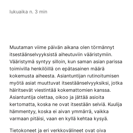
lukuaika n. 3 min
Muutaman viime päivän aikana olen törmännyt
itsestäänselvyyksistä aiheutuviin vääristymiin.
Vääristymä syntyy silloin, kun saman asian parissa
toimivilla henkilöillä on epätasainen määrä
kokemusta aiheesta. Asiantuntijan rutinoitumisen
myötä asiat muuttuvat itsestäänselvyyksiksi, jotka
häiritsevät viestintää kokemattomien kanssa.
Asiantuntija olettaa, oikoo ja jättää asioita
kertomatta, koska ne ovat itsestään selviä. Kuulija
hämmentyy, koska ei aivan ymmärrä, vaikka
varmaan pitäisi, vaan en kyllä kehtaa kysyä.
Tietokoneet ja eri verkkovälineet ovat oiva