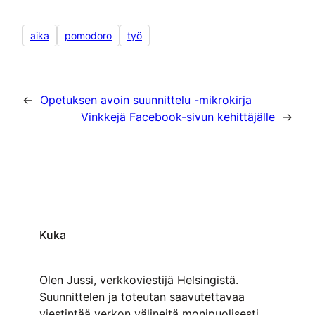
aika
pomodoro
työ
←
Opetuksen avoin suunnittelu -mikrokirja
Vinkkejä Facebook-sivun kehittäjälle
→
Kuka
Olen Jussi, verkkoviestijä Helsingistä.
Suunnittelen ja toteutan saavutettavaa
viestintää verkon välineitä monipuolisesti