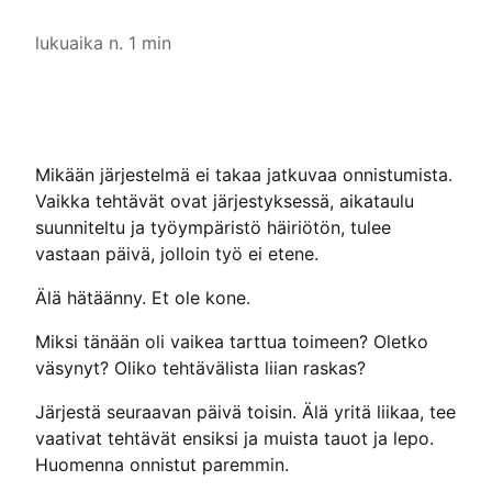
lukuaika n. 1 min
Mikään järjestelmä ei takaa jatkuvaa onnistumista.
Vaikka tehtävät ovat järjestyksessä, aikataulu
suunniteltu ja työympäristö häiriötön, tulee
vastaan päivä, jolloin työ ei etene.
Älä hätäänny. Et ole kone.
Miksi tänään oli vaikea tarttua toimeen? Oletko
väsynyt? Oliko tehtävälista liian raskas?
Järjestä seuraavan päivä toisin. Älä yritä liikaa, tee
vaativat tehtävät ensiksi ja muista tauot ja lepo.
Huomenna onnistut paremmin.