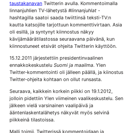
taustakanavan
Twitterin avulla. Kommentoimalla
linnanjuhlien TV-lähetystä
#linnanjuhlat
-
hashtagilla saatoi saada twiittinsä teksti-TV:n
kautta katsojille tarjottuun kommenttivirtaan. Asia
oli esillä, ja syntynyt kiinnostus näkyy
kävijämäärätilastossa seuraavana päivänä, kun
kiinnostuneet etsivät ohjeita Twitterin käyttöön.
15.12.2011 järjestettiin presidentinvaalinen
ennakkokeskustelu
Suomi ja maailma
. Ylen
Twitter-kommentointi oli jälleen päällä, ja kiinostus
Twitter-ohjeita kohtaan on ollut runsasta.
Seuraava, kaikkein korkein piikki on 19.1.2012,
jolloin pidettiin Ylen viimeinen vaalikeskustelu. Sen
jälkeen vielä varsinainen vaalipäivä ja
ääntenlaskentalähetys näkyvät myös selvinä
piikkeinä tilastoissa.
Malli toimii. Twitterissä kommentoidaan ja