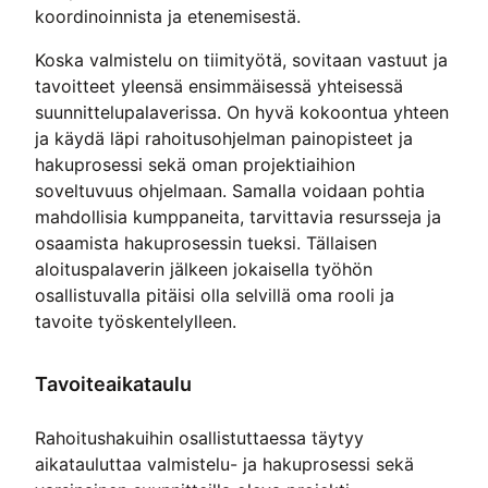
koordinoinnista ja etenemisestä.
Koska valmistelu on tiimityötä, sovitaan vastuut ja
tavoitteet yleensä ensimmäisessä yhteisessä
suunnittelupalaverissa. On hyvä kokoontua yhteen
ja käydä läpi rahoitusohjelman painopisteet ja
hakuprosessi sekä oman projektiaihion
soveltuvuus ohjelmaan. Samalla voidaan pohtia
mahdollisia kumppaneita, tarvittavia resursseja ja
osaamista hakuprosessin tueksi. Tällaisen
aloituspalaverin jälkeen jokaisella työhön
osallistuvalla pitäisi olla selvillä oma rooli ja
tavoite työskentelylleen.
Tavoiteaikataulu
Rahoitushakuihin osallistuttaessa täytyy
aikatauluttaa valmistelu- ja hakuprosessi sekä