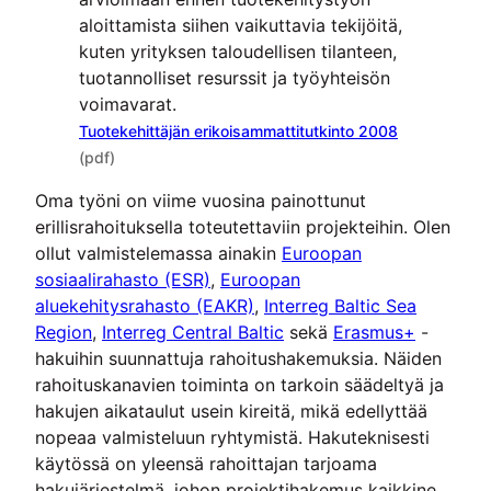
aloittamista siihen vaikuttavia tekijöitä,
kuten yrityksen taloudellisen tilanteen,
tuotannolliset resurssit ja työyhteisön
voimavarat.
Tuotekehittäjän erikoisammattitutkinto 2008
(pdf)
Oma työni on viime vuosina painottunut
erillisrahoituksella toteutettaviin projekteihin. Olen
ollut valmistelemassa ainakin
Euroopan
sosiaalirahasto (ESR)
,
Euroopan
aluekehitysrahasto (EAKR)
,
Interreg Baltic Sea
Region
,
Interreg Central Baltic
sekä
Erasmus+
-
hakuihin suunnattuja rahoitushakemuksia. Näiden
rahoituskanavien toiminta on tarkoin säädeltyä ja
hakujen aikataulut usein kireitä, mikä edellyttää
nopeaa valmisteluun ryhtymistä. Hakuteknisesti
käytössä on yleensä rahoittajan tarjoama
hakujärjestelmä, johon projektihakemus kaikkine