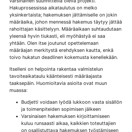
varsinainen suunnitteilla oleva projekti.
Hakuprosessissa aikataulutus on melko
yksinkertaista; hakemuksen jättämiselle on jokin
määräaika, johon mennessä hakemus täytyy jättää
rahoittajan käsittelyyn. Määräaikaan suhtaudutaan
yleensä hyvin tiukasti, eli myöhästyä ei saa
yhtään. Olen itse joutunut opettelemaan
määräajan merkitystä erehdyksen kautta, enkä
toivo hukatun deadlinen kokemusta kenellekään.
Itselleni on helpointa rakentaa valmistelun
tavoiteaikataulu käänteisesti määräajasta
taaksepäin. Huomioitavia asioita ovat muun
muassa:
Budjetti voidaan lyödä lukkoon vasta sisällön
ja toimenpiteiden sopimisen jälkeen
Varsinaisen hakemuksen kirjoittamiseen
kuluu runsaasti aikaa, kaikkien toteuttajien
on osallistuttava hakemuksen työstämiseen