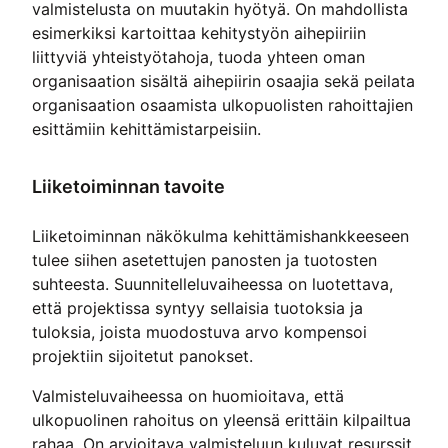
valmistelusta on muutakin hyötyä. On mahdollista
esimerkiksi kartoittaa kehitystyön aihepiiriin
liittyviä yhteistyötahoja, tuoda yhteen oman
organisaation sisältä aihepiirin osaajia sekä peilata
organisaation osaamista ulkopuolisten rahoittajien
esittämiin kehittämistarpeisiin.
Liiketoiminnan tavoite
Liiketoiminnan näkökulma kehittämishankkeeseen
tulee siihen asetettujen panosten ja tuotosten
suhteesta. Suunnitelleluvaiheessa on luotettava,
että projektissa syntyy sellaisia tuotoksia ja
tuloksia, joista muodostuva arvo kompensoi
projektiin sijoitetut panokset.
Valmisteluvaiheessa on huomioitava, että
ulkopuolinen rahoitus on yleensä erittäin kilpailtua
rahaa. On arvioitava valmisteluun kuluvat resurssit