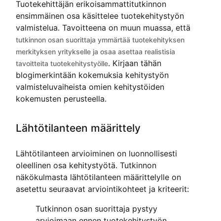
Tuotekehittäjän erikoisammattitutkinnon
ensimmäinen osa käsittelee tuotekehitystyön
valmistelua. Tavoitteena on muun muassa, että
tutkinnon osan suorittaja ymmärtää tuotekehityksen
merkityksen yritykselle ja osaa asettaa realistisia
. Kirjaan tähän
tavoitteita tuotekehitystyölle
blogimerkintään kokemuksia kehitystyön
valmisteluvaiheista omien kehitystöiden
kokemusten perusteella.
Lähtötilanteen määrittely
Lähtötilanteen arvioiminen on luonnollisesti
oleellinen osa kehitystyötä. Tutkinnon
näkökulmasta lähtötilanteen määrittelylle on
asetettu seuraavat arviointikohteet ja kriteerit:
Tutkinnon osan suorittaja pystyy
arvioimaan ennen tuotekehitystyön