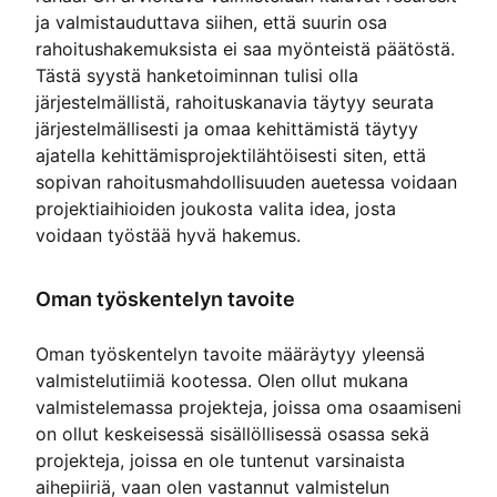
ja valmistauduttava siihen, että suurin osa
rahoitushakemuksista ei saa myönteistä päätöstä.
Tästä syystä hanketoiminnan tulisi olla
järjestelmällistä, rahoituskanavia täytyy seurata
järjestelmällisesti ja omaa kehittämistä täytyy
ajatella kehittämisprojektilähtöisesti siten, että
sopivan rahoitusmahdollisuuden auetessa voidaan
projektiaihioiden joukosta valita idea, josta
voidaan työstää hyvä hakemus.
Oman työskentelyn tavoite
Oman työskentelyn tavoite määräytyy yleensä
valmistelutiimiä kootessa. Olen ollut mukana
valmistelemassa projekteja, joissa oma osaamiseni
on ollut keskeisessä sisällöllisessä osassa sekä
projekteja, joissa en ole tuntenut varsinaista
aihepiiriä, vaan olen vastannut valmistelun