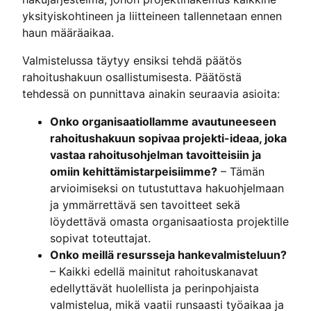
yksityiskohtineen ja liitteineen tallennetaan ennen
haun määräaikaa.
Valmistelussa täytyy ensiksi tehdä päätös
rahoitushakuun osallistumisesta. Päätöstä
tehdessä on punnittava ainakin seuraavia asioita:
Onko organisaatiollamme avautuneeseen
rahoitushakuun sopivaa projekti-ideaa, joka
vastaa rahoitusohjelman tavoitteisiin ja
omiin kehittämistarpeisiimme?
– Tämän
arvioimiseksi on tutustuttava hakuohjelmaan
ja ymmärrettävä sen tavoitteet sekä
löydettävä omasta organisaatiosta projektille
sopivat toteuttajat.
Onko meillä resursseja hankevalmisteluun?
– Kaikki edellä mainitut rahoituskanavat
edellyttävät huolellista ja perinpohjaista
valmistelua, mikä vaatii runsaasti työaikaa ja