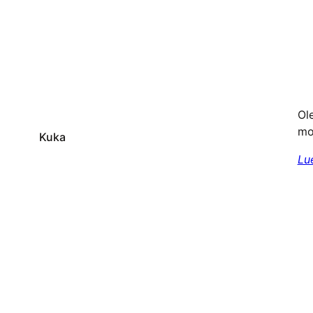
Ole
mo
Kuka
Lu