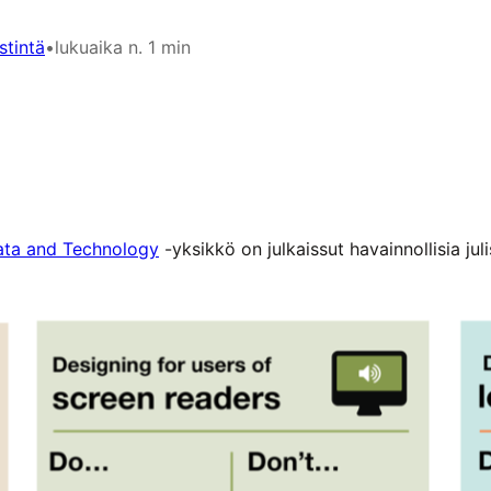
stintä
•
lukuaika n. 1 min
Data and Technology
-yksikkö on julkaissut havainnollisia ju