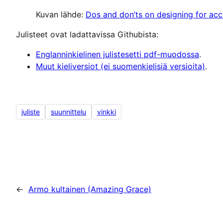
Kuvan lähde:
Dos and don’ts on designing for acce
Julisteet ovat ladattavissa Githubista:
Englanninkielinen julistesetti pdf-muodossa
.
Muut kieliversiot (ei suomenkielisiä versioita)
.
juliste
suunnittelu
vinkki
←
Armo kultainen (Amazing Grace)