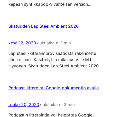
kepeän syntikkapop-vivahteisen version.
Rasvareissut olivat 70- ja 80-luvuilla Ruotsiin
suuntautuneita matkoja, joilta haettiin halpaa voita
ja sokeria sekä muita elintarvikkeita.
Skatudden Lap Steel Ambient 2020
kesä 12, 2020
•
lukuaika n. 1 min
Lap steel -kitaraimprovisaatiosta rakennettu
äänikollaasi. Käsittelyt ja miksaus Ville MJ
Hyvönen. Skatudden Lap Steel Ambient 2020
(linkki Soundcloud-palveluun).
Podcast-litterointi Google-dokumentin avulla
touko 20, 2020
•
lukuaika n. 2 min
Podcastin litterointia voi helpottaa Google-