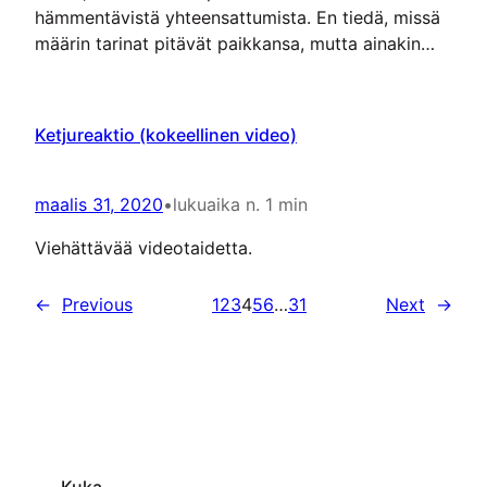
hämmentävistä yhteensattumista. En tiedä, missä
määrin tarinat pitävät paikkansa, mutta ainakin
Anthony Hopkinsin kirjatapaus on raportoitu
useissa lähteissä.
Ketjureaktio (kokeellinen video)
maalis 31, 2020
•
lukuaika n. 1 min
Viehättävää videotaidetta.
←
Previous
1
2
3
4
5
6
…
31
Next
→