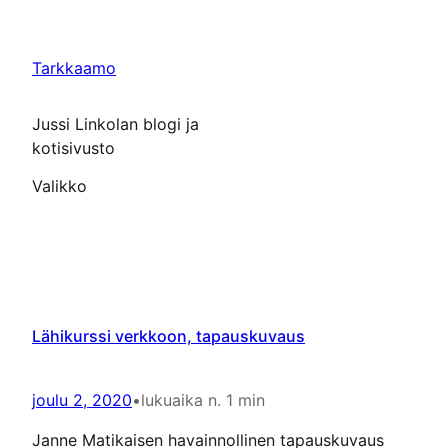
Siirry
sisältöön
Tarkkaamo
Jussi Linkolan blogi ja
kotisivusto
Valikko
Lähikurssi verkkoon, tapauskuvaus
joulu 2, 2020
•
lukuaika n. 1 min
Janne Matikaisen havainnollinen tapauskuvaus